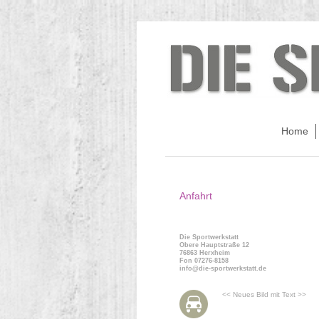
Home
Anfahrt
Die Sportwerkstatt
Obere Hauptstraße 12
76863 Herxheim
Fon 07276-8158
info@die-sportwerkstatt.de
<< Neues Bild mit Text >>