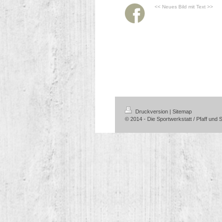
<< Neues Bild mit Text >>
Druckversion
|
Sitemap
© 2014 - Die Sportwerkstatt / Pfaff und