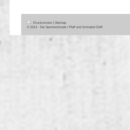
Druckversion
|
Sitemap
© 2014 - Die Sportwerkstatt / Pfaff und Schnabel GbR