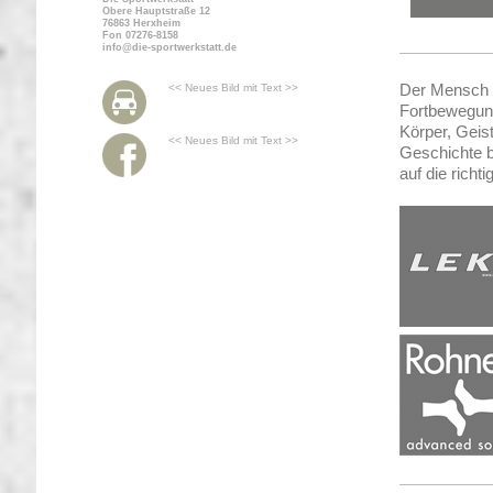
Obere Hauptstraße 12
76863 Herxheim
Fon 07276-8158
info@die-sportwerkstatt.de
Der Mensch ge
<< Neues Bild mit Text >>
Fortbewegun
Körper, Geist
<< Neues Bild mit Text >>
Geschichte 
auf die richt